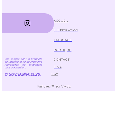
ACCUEIL
ILLUSTRATION
TATOUAGE
BOUTIQUE
Ces images sont la propriété
CONTACT
de Jackline et ne peuvent être
reproduites ou propagées
F.A.Q
sans autorisation.
© Sara Baillet. 2026.
CGV
Fait avec 💙 sur Vivlab.