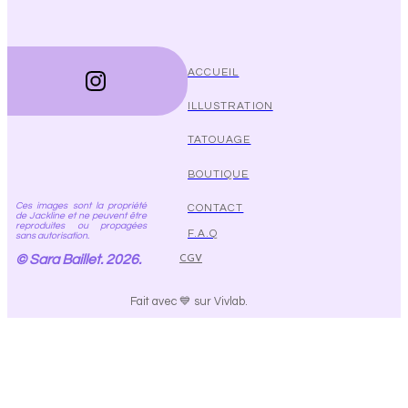
ACCUEIL
ILLUSTRATION
TATOUAGE
BOUTIQUE
Ces images sont la propriété
CONTACT
de Jackline et ne peuvent être
reproduites ou propagées
F.A.Q
sans autorisation.
© Sara Baillet. 2026.
CGV
Fait avec 💙 sur Vivlab.